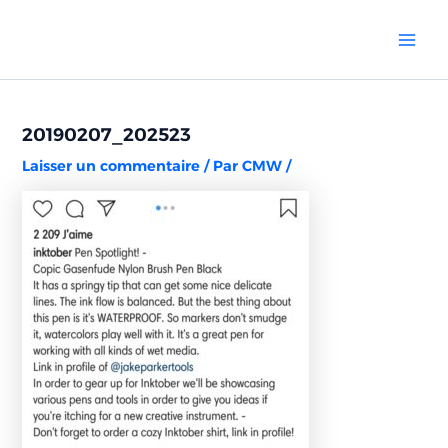
Aller
Navigation
Mai
au
des
Men
contenu
articles
20190207_202523
Laisser un commentaire
/ Par
CMW
/