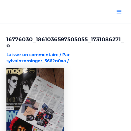
Aller
Navigation
Mai
au
des
Men
contenu
articles
16776030_1861036597505055_1731086271_
o
Laisser un commentaire
/ Par
sylvainzorninger_5662n0xa
/