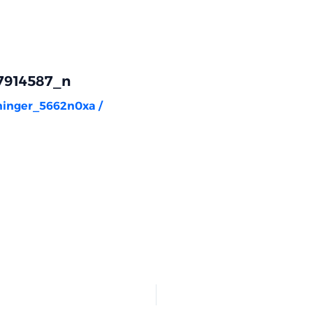
7914587_n
rninger_5662n0xa
/