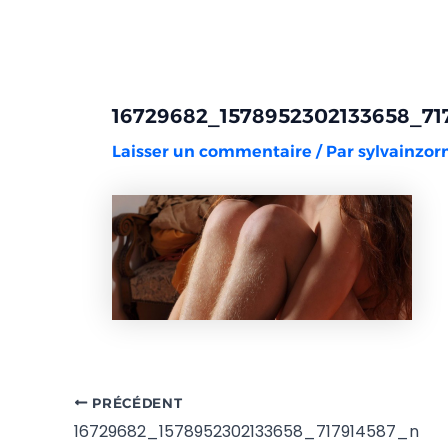
Aller
Navigation
au
des
contenu
articles
16729682_1578952302133658_71
Laisser un commentaire
/ Par
sylvainzo
PRÉCÉDENT
16729682_1578952302133658_717914587_n