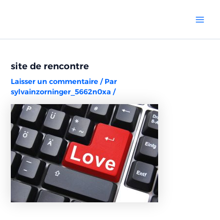
Aller
Navigation
Mai
au
des
Men
contenu
articles
site de rencontre
Laisser un commentaire
/ Par
sylvainzorninger_5662n0xa
/