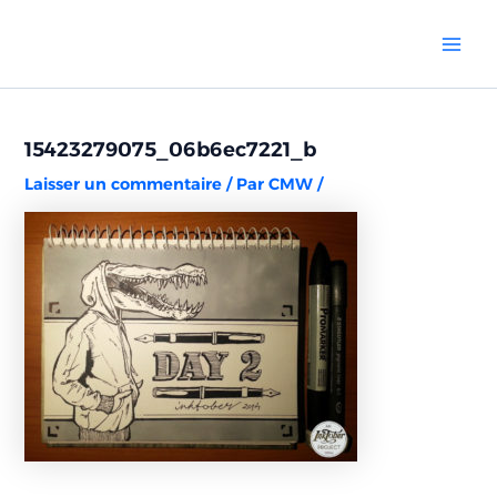
Aller
Navigation
Mai
au
des
Men
contenu
articles
15423279075_06b6ec7221_b
Laisser un commentaire
/ Par
CMW
/