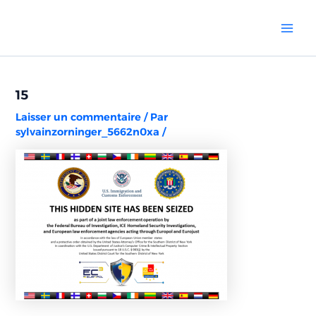
Aller
Navigation
Mai
au
des
Men
contenu
articles
15
Laisser un commentaire
/ Par
sylvainzorninger_5662n0xa
/