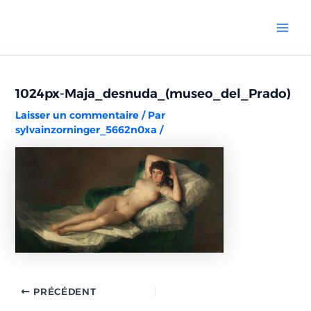
Aller
Navigation
Mai
au
des
Men
contenu
articles
1024px-Maja_desnuda_(museo_del_Prado)
Laisser un commentaire
/ Par
sylvainzorninger_5662n0xa
/
PRÉCÉDENT