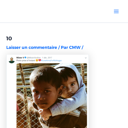
Aller
Navigation
Mai
au
des
Men
contenu
articles
10
Laisser un commentaire
/ Par
CMW
/