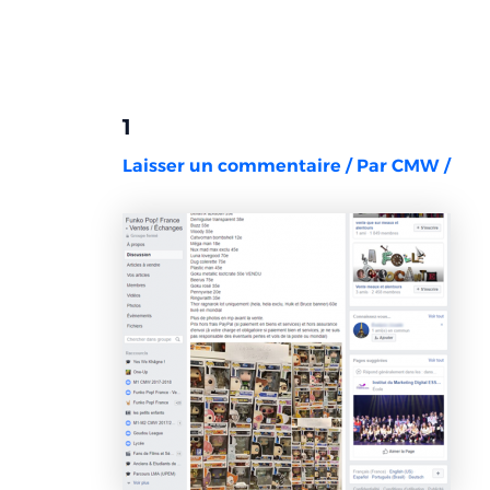
Aller
Navigation
au
des
contenu
articles
1
Laisser un commentaire
/ Par
CMW
/