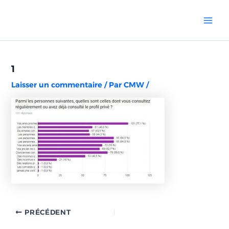
Aller
Navigation
Mai
au
des
Men
contenu
articles
1
Laisser un commentaire
/ Par
CMW
/
PRÉCÉDENT