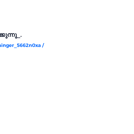
ുന്നു_.
rninger_5662n0xa
/