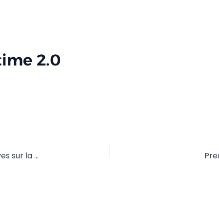
ntime 2.0
L’usage du smartphone en sciences participatives sur la biodiversité
Pre