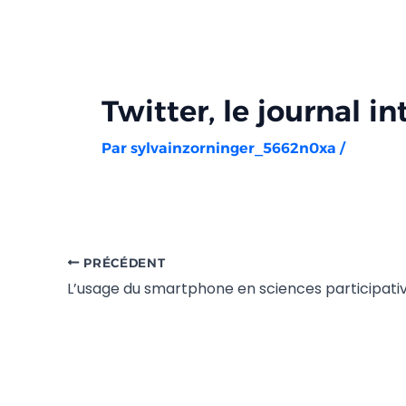
Aller
Navigation
au
des
contenu
articles
Twitter, le journal i
Par
sylvainzorninger_5662n0xa
/
PRÉCÉDENT