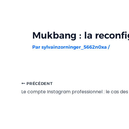
Aller
Navigation
au
des
contenu
articles
Mukbang : la reconf
Par
sylvainzorninger_5662n0xa
/
PRÉCÉDENT