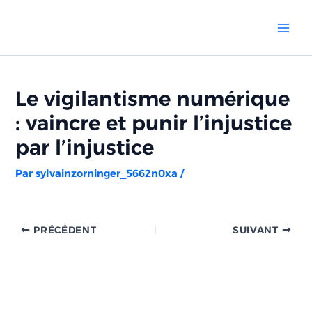
Aller
Navigation
Mai
au
des
Men
contenu
articles
Le vigilantisme numérique
: vaincre et punir l’injustice
par l’injustice
Par
sylvainzorninger_5662n0xa
/
PRÉCÉDENT
SUIVANT