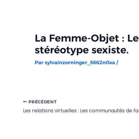
Aller
Navigation
au
des
contenu
articles
La Femme-Objet : Le
stéréotype sexiste.
Par
sylvainzorninger_5662n0xa
/
PRÉCÉDENT
Les relations virtuelles : Les communautés de f