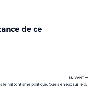
tance de ce
SUIVANT
Le troll dans le militantisme politique. Quels enjeux sur le débat public français ?